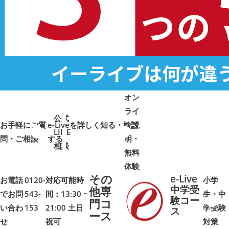
オン
ライ
公式
お手軽にご質
e-Liveを詳しく知る・検討
ン説
LINE
問・ご相談
➜
➜
する
明・
➜
➜
相談
無料
体験
その
e-Live
お電話
0120-
対応可能時
小学
中学受
他専
でお問
543-
間：13:30 ~
生・中
験コー
門コ
い合わ
153
21:00 土日
学受験
➜
➜
ス
ース
せ
祝可
対策