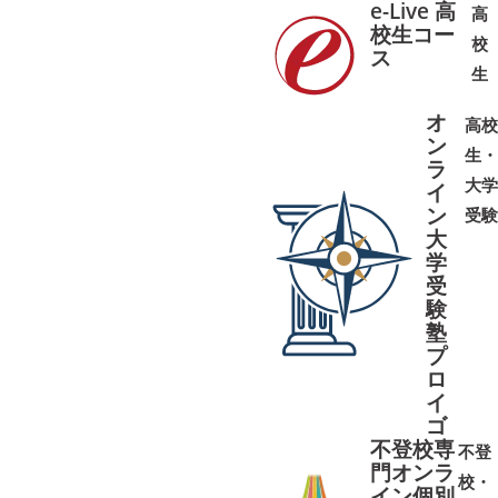
e-Live 高
高
校生コー
校
ス
➜
➜
生
オ
高校
ン
生・
ラ
大学
イ
ン
受験
大
学
受
➜
➜
験
塾
プ
ロ
イ
ゴ
不登校専
不登
門オンラ
校・
イン個別