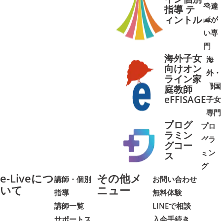
発達
指導 テ
ィントル
障が
➜
➜
い専
門
海外子女
海
向けオン
外・
ライン家
帰国
庭教師
➜
➜
eFFISAGE
子女
専門
プログ
プロ
ラミン
グラ
グコー
ミン
➜
➜
ス
グ
e-Liveにつ
その他メ
講師・個別
お問い合わせ
いて
ニュー
指導
無料体験
講師一覧
LINEで相談
サポートス
入会手続き