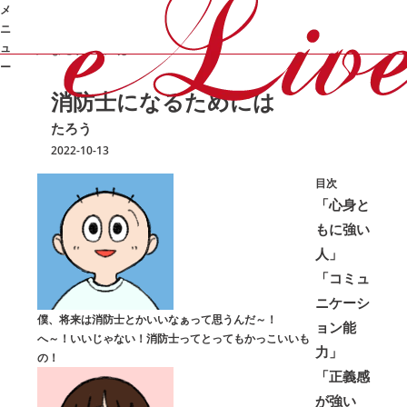
メ
/
/
/
消防士
オンライン家庭教師e-Live
勉強コラム
たろう
ニ
になるためには
ュ
ー
消防士になるためには
➜
たろう
2022-10-13
目次
「心身と
もに強い
人」
「コミュ
ニケーシ
僕、将来は消防士とかいいなぁって思うんだ～！
ョン能
へ～！いいじゃない！消防士ってとってもかっこいいも
力」
の！
「正義感
が強い