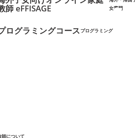
教師 eFFISAGE
女専門
➜
➜
プログラミングコース
プログラミング
➜
➜
教師について