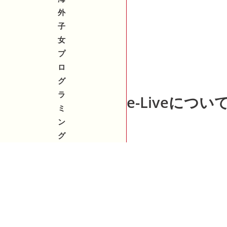
外
子
女
プ
ロ
グ
ラ
e-Liveについ
ミ
ン
グ