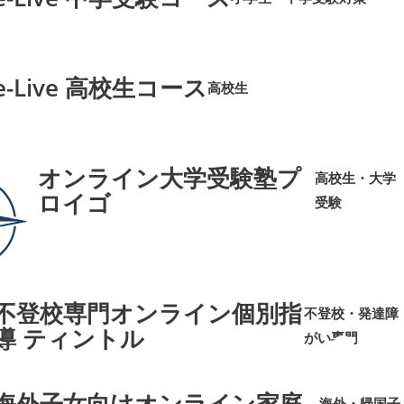
➜
➜
e-Live 高校生コース
高校生
➜
➜
オンライン大学受験塾プ
高校生・大学
ロイゴ
受験
➜
➜
不登校専門オンライン個別指
不登校・発達障
導 ティントル
がい専門
➜
➜
海外子女向けオンライン家庭
海外・帰国子