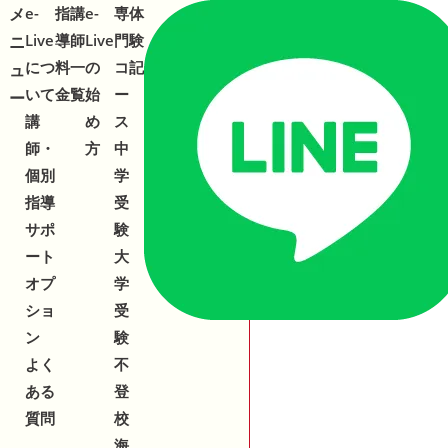
メ
メ
e-
指
講
e-
専
体
合わせ
543-153
2
Live
導
師
Live
門
験
ニ
ニ
につ
料
一
の
コ
記
ュ
ュ
いて
金
覧
始
ー
ー
ー
講
め
ス
師・
方
中
個別
学
指導
受
サポ
験
ート
大
オプ
学
ショ
受
ン
験
よく
不
ある
登
質問
校
海