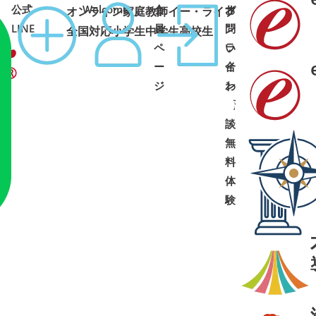
公式
Welcome
会
オ
お
オンライン家庭教師イー・ライブ
コース
1:00 土日祝可
LINE
員
ン
問
全国対応
小学生
中学生
高校生
ペ
ラ
い
ー
イ
合
ジ
ン
わ
面
せ
➜
➜
談
・
無
料
体
験