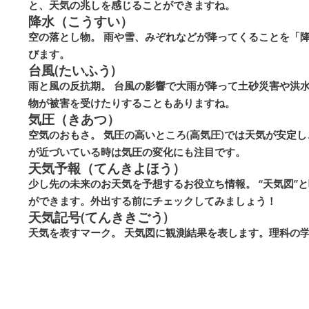
と、天気の兆しを感じることができますね。
降水（こうすい）
空の落とし物。
雨や雪、みぞれなどが降ってくることを「降
びます。
台風(たいふう)
雨と風の反抗期。
台風の影響で大雨が降って土砂災害や洪水
物が被害を受けたりすることもありますね。
気圧（きあつ）
空気のおもさ。
気圧の高いところ(高気圧)では天気が安定
が近づいている時は気圧の変化にも注目です。
天気予報（てんきよほう）
少し先の未来のお天気を予想するお役立ち情報。
“天気図”
ができます。外出する前にチェックしてみましょう！
天気記号(てんききごう)
天気を表すマーク。
天気図に観測結果を表します。理科の学