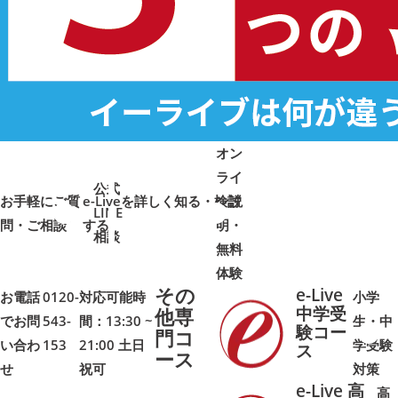
オン
ライ
公式
お手軽にご質
e-Liveを詳しく知る・検討
ン説
LINE
問・ご相談
➜
➜
する
明・
➜
➜
相談
無料
体験
その
e-Live
お電話
0120-
対応可能時
小学
中学受
他専
でお問
543-
間：13:30 ~
生・中
験コー
門コ
い合わ
153
21:00 土日
学受験
➜
➜
ス
ース
せ
祝可
対策
e-Live 高
高