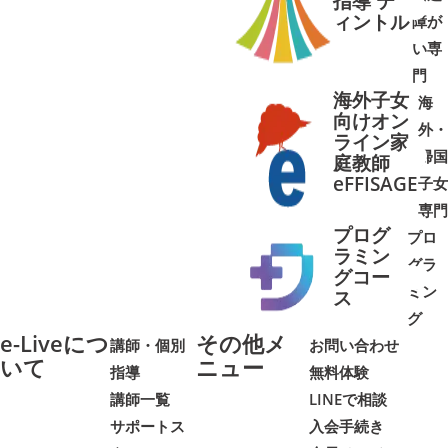
指導 テ
ィントル
障が
➜
➜
い専
門
海外子女
海
向けオン
外・
ライン家
帰国
庭教師
➜
➜
eFFISAGE
子女
専門
プログ
プロ
ラミン
グラ
グコー
ミン
➜
➜
ス
グ
e-Liveにつ
その他メ
講師・個別
お問い合わせ
いて
ニュー
指導
無料体験
講師一覧
LINEで相談
サポートス
入会手続き