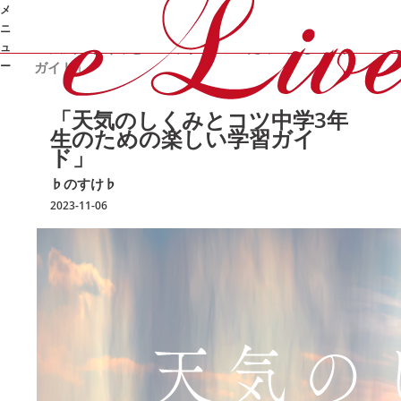
メ
/
/
/
オンライン家庭教師e-Live
勉強コラム
♭のすけ♭
ニ
「天気のしくみとコツ
中学3年生のための楽しい学習
ュ
ー
ガイド」
➜
「天気のしくみとコツ
中学3年
生のための楽しい学習ガイ
ド」
♭のすけ♭
2023-11-06