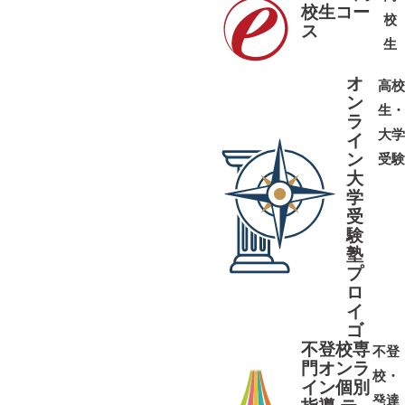
校生コー
校
ス
➜
➜
生
オ
高校
ン
生・
ラ
大学
イ
ン
受験
大
学
受
➜
➜
験
塾
プ
ロ
イ
ゴ
不登校専
不登
門オンラ
校・
イン個別
発達