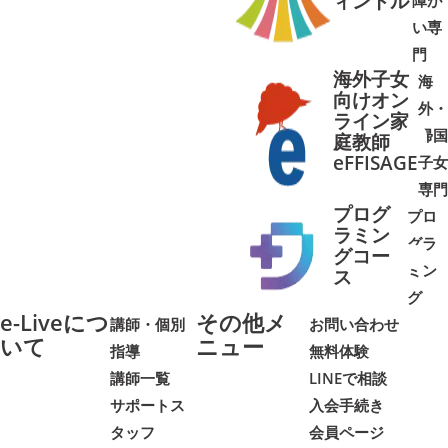
ィントル
障が
➜
➜
い専
門
海外子女
海
向けオン
外・
ライン家
帰国
庭教師
➜
➜
eFFISAGE
子女
専門
プログ
プロ
ラミン
グラ
グコー
ミン
➜
➜
ス
グ
e-Liveにつ
その他メ
講師・個別
お問い合わせ
いて
ニュー
指導
無料体験
講師一覧
LINEで相談
サポートス
入会手続き
タッフ
会員ページ