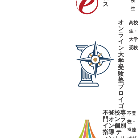
校
ス
➜
➜
生
オ
高校
ン
生・
ラ
大学
イ
ン
受験
大
学
受
➜
➜
験
塾
プ
ロ
イ
ゴ
不登校専
不登
門オンラ
校・
イン個別
発達
指導 テ