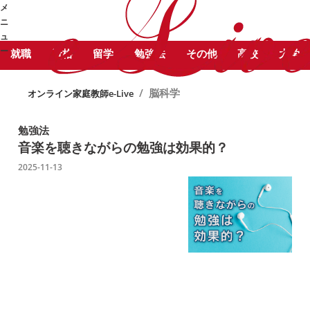
STUDY COLUMN
勉
メ
脳科学 に関する記事をピックアッ
強コラム
ニ
プしています。
ュ
ー
就職
資格
留学
勉強法
その他
高校
大学
➜
/
脳科学
オンライン家庭教師e-Live
勉強法
音楽を聴きながらの勉強は効果的？
2025-11-13