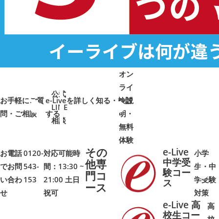
オン
ライ
公式
お手軽にご質
e-Liveを詳しく知る・検討
ン説
LINE
問・ご相談
➜
➜
する
明・
➜
➜
相談
無料
体験
その
e-Live
お電話
0120-
対応可能時
小学
中学受
他専
でお問
543-
間：13:30 ~
生・中
験コー
門コ
い合わ
153
21:00 土日
学受験
➜
➜
ス
ース
せ
祝可
対策
e-Live 高
高
校生コー