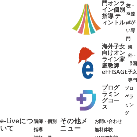
門オンラ
校・
イン個別
発達
指導 テ
ィントル
障が
➜
➜
い専
門
海外子女
海
向けオン
外・
ライン家
帰国
庭教師
➜
➜
eFFISAGE
子女
専門
プログ
プロ
ラミン
グラ
グコー
ミン
➜
➜
ス
グ
e-Liveにつ
その他メ
講師・個別
お問い合わせ
いて
ニュー
指導
無料体験