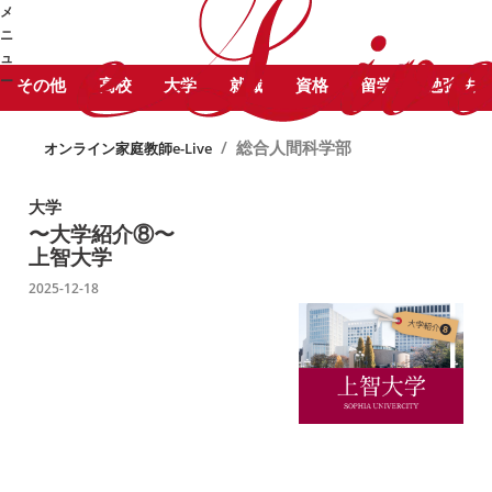
STUDY COLUMN
メ
総合人間科学部 に関する記事をピッ
勉強コラム
ニ
クアップしています。
ュ
ー
その他
高校
大学
就職
資格
留学
勉強法
➜
/
総合人間科学部
オンライン家庭教師e-Live
大学
〜大学紹介⑧〜
上智大学
2025-12-18