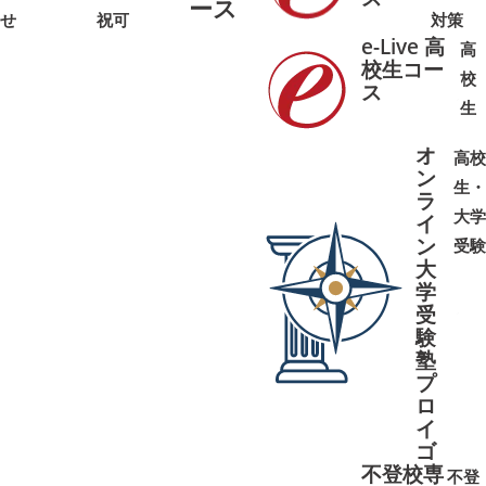
ース
せ
祝可
対策
e-Live 高
高
校生コー
校
ス
➜
➜
生
オ
高校
ン
生・
ラ
大学
イ
ン
受験
大
学
受
➜
➜
験
塾
プ
ロ
イ
ゴ
不登校専
不登