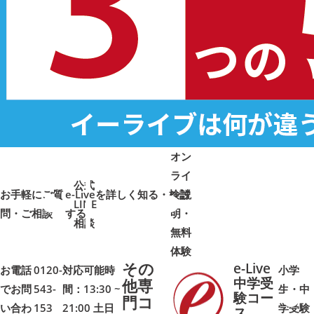
オン
ライ
公式
お手軽にご質
e-Liveを詳しく知る・検討
ン説
LINE
問・ご相談
➜
➜
する
明・
➜
➜
相談
無料
体験
その
e-Live
お電話
0120-
対応可能時
小学
中学受
他専
でお問
543-
間：13:30 ~
生・中
験コー
門コ
い合わ
153
21:00 土日
学受験
➜
➜
ス