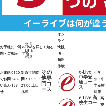
オン
ライ
公式
お手軽にご質
e-Liveを詳しく知る・検討
ン説
LINE
問・ご相談
➜
➜
する
明・
➜
➜
相談
無料
体験
その
e-Live
お電話
0120-
対応可能時
小学
中学受
他専
でお問
543-
間：13:30 ~
生・中
験コー
門コ
い合わ
153
21:00 土日
学受験
➜
➜
ス
ース
せ
祝可
対策
e-Live 高
高
校生コー
校