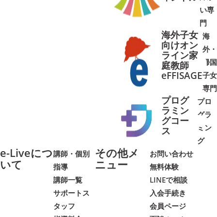
い専
門
海外子女
海
向けオン
外・
ライン家
帰国
庭教師
➜
➜
eFFISAGE
子女
専門
プログ
プロ
ラミン
グラ
グコー
ミン
➜
➜
ス
グ
e-Liveにつ
その他メ
講師・個別
お問い合わせ
いて
ニュー
指導
無料体験
講師一覧
LINEで相談
サポートス
入会手続き
タッフ
会員ページ