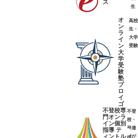
ス
➜
➜
生
オ
高校
ン
生・
ラ
大学
イ
ン
受験
大
学
受
➜
➜
験
塾
プ
ロ
イ
ゴ
不登校専
不登
門オンラ
校・
イン個別
発達
指導 テ
ィントル
障が
➜
➜