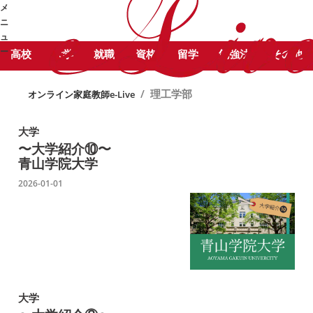
STUDY COLUMN
メ
理工学部 に関する記事をピックア
勉強コラム
ニ
ップしています。
ュ
ー
高校
大学
就職
資格
留学
勉強法
その他
➜
/
理工学部
オンライン家庭教師e-Live
大学
〜大学紹介⑩〜
青山学院大学
2026-01-01
大学