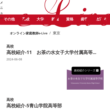
STUDY COLUMN
勉
メ
東京 に関する記事をピックアッ
強コラム
ニ
プしています。
ュ
ー
その他
高校
大学
就職
資格
留学
勉強法
➜
/
東京
オンライン家庭教師e-Live
高校
高校紹介-11 お茶の水女子大学付属高等...
2024-06-08
高校
高校紹介-5
青山学院高等部