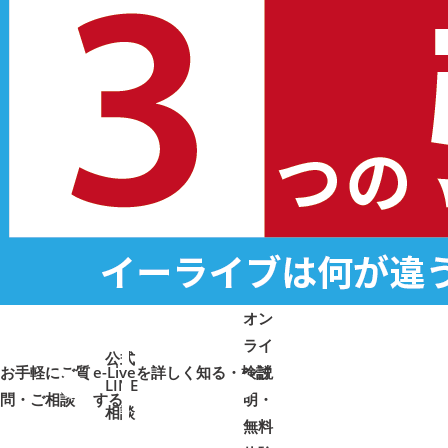
オン
ライ
公式
お手軽にご質
e-Liveを詳しく知る・検討
ン説
LINE
問・ご相談
➜
➜
する
明・
➜
➜
相談
無料