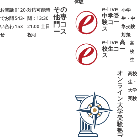
体験
その
e-Live
お電話
0120-
対応可能時
小学
中学受
他専
でお問
543-
間：13:30 ~
生・中
験コー
門コ
い合わ
153
21:00 土日
学受験
➜
➜
ス
ース
せ
祝可
対策
e-Live 高
高
校生コー
校
ス
➜
➜
生
オ
高校
ン
生・
ラ
大学
イ
ン
受験
大
学
受
➜
➜
験
塾
プ