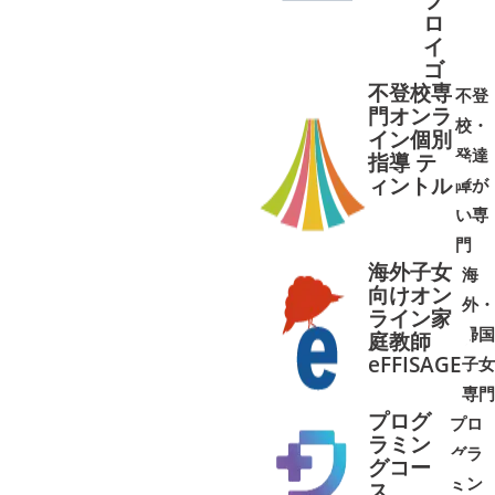
ロ
イ
ゴ
不登校専
不登
門オンラ
校・
イン個別
発達
指導 テ
ィントル
障が
➜
➜
い専
門
海外子女
海
向けオン
外・
ライン家
帰国
庭教師
➜
➜
eFFISAGE
子女
専門
プログ
プロ
ラミン
グラ
グコー
ミン
➜
➜
ス