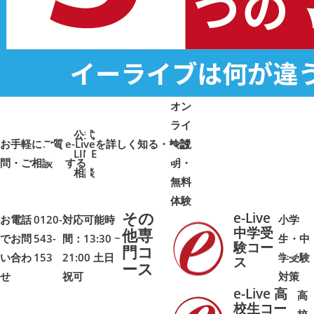
オン
ライ
公式
お手軽にご質
e-Liveを詳しく知る・検討
ン説
LINE
問・ご相談
➜
➜
する
明・
➜
➜
相談
無料
体験
その
e-Live
お電話
0120-
対応可能時
小学
中学受
他専
でお問
543-
間：13:30 ~
生・中
験コー
門コ
い合わ
153
21:00 土日
学受験
➜
➜
ス
ース
せ
祝可
対策
e-Live 高
高
校生コー