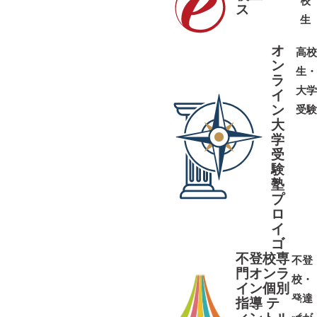
校
ス
➜
➜
生
オ
高校
ン
生・
ラ
大学
イ
ン
受験
大
学
受
➜
➜
験
塾
プ
ロ
イ
ゴ
不登校専
不登
門オンラ
校・
イン個別
発達
指導 テ