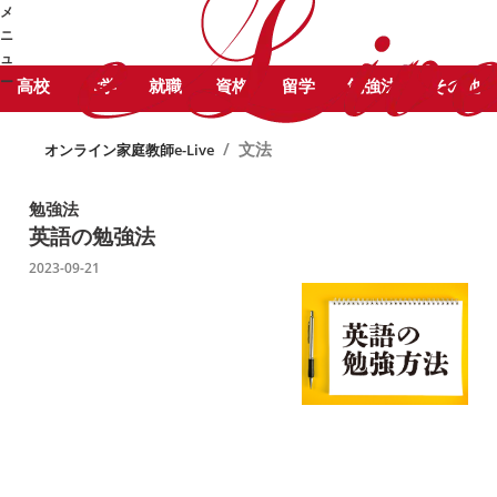
STUDY COLUMN
勉
メ
文法 に関する記事をピックアッ
強コラム
ニ
プしています。
ュ
ー
高校
大学
就職
資格
留学
勉強法
その他
➜
/
文法
オンライン家庭教師e-Live
勉強法
英語の勉強法
2023-09-21