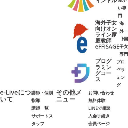
ィントル
障が
➜
➜
い専
門
海外子女
海
向けオン
外・
ライン家
帰国
庭教師
➜
➜
eFFISAGE
子女
専門
プログ
プロ
ラミン
グラ
グコー
ミン
➜
➜
ス
グ
e-Liveにつ
その他メ
講師・個別
お問い合わせ
いて
ニュー
指導
無料体験
講師一覧
LINEで相談
サポートス
入会手続き
タッフ
会員ページ