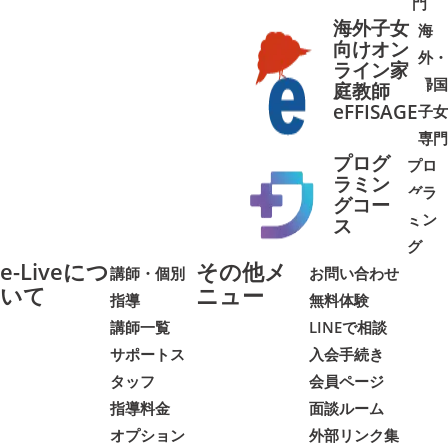
門
海外子女
海
向けオン
外・
ライン家
帰国
庭教師
➜
➜
eFFISAGE
子女
専門
プログ
プロ
ラミン
グラ
グコー
ミン
➜
➜
ス
グ
e-Liveにつ
その他メ
講師・個別
お問い合わせ
いて
ニュー
指導
無料体験
講師一覧
LINEで相談
サポートス
入会手続き
タッフ
会員ページ
指導料金
面談ルーム
オプション
外部リンク集