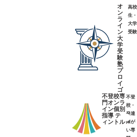
オ
高校
ン
生・
ラ
大学
イ
ン
受験
大
学
受
➜
➜
験
塾
プ
ロ
イ
ゴ
不登校専
不登
門オンラ
校・
イン個別
発達
指導 テ
ィントル
障が
➜
➜
い専