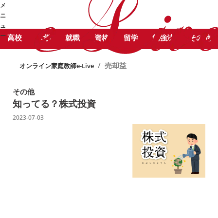
STUDY COLUMN
勉
メ
売却益 に関する記事をピックアッ
強コラム
ニ
プしています。
ュ
ー
高校
大学
就職
資格
留学
勉強法
その他
➜
/
売却益
オンライン家庭教師e-Live
その他
知ってる？株式投資
2023-07-03