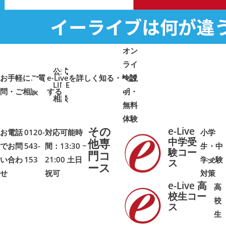
オン
ライ
公式
お手軽にご質
e-Liveを詳しく知る・検討
ン説
LINE
問・ご相談
➜
➜
する
明・
➜
➜
相談
無料
体験
その
e-Live
お電話
0120-
対応可能時
小学
中学受
他専
でお問
543-
間：13:30 ~
生・中
験コー
門コ
い合わ
153
21:00 土日
学受験
➜
➜
ス
ース
せ
祝可
対策
e-Live 高
高
校生コー
校
ス
➜
➜
生