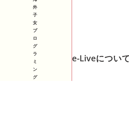
外
子
女
プ
ロ
グ
ラ
e-Liveについ
ミ
ン
グ