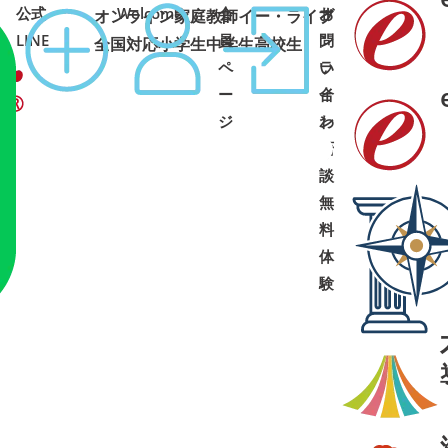
公式
Welcome
会
オ
お
オンライン家庭教師イー・ライブ
コース
1:00 土日祝可
LINE
員
ン
問
全国対応
小学生
中学生
高校生
ペ
ラ
い
ー
イ
合
ジ
ン
わ
面
せ
➜
➜
談
・
無
料
体
験