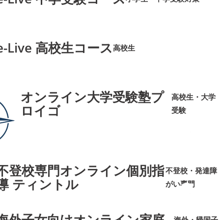
➜
➜
e-Live 高校生コース
高校生
➜
➜
オンライン大学受験塾プ
高校生・大学
ロイゴ
受験
➜
➜
不登校専門オンライン個別指
不登校・発達障
導 ティントル
がい専門
➜
➜
海外子女向けオンライン家庭
海外・帰国子