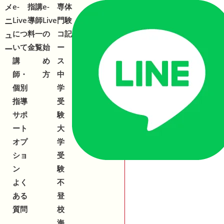
メ
メ
e-
指
講
e-
専
体
合わせ
543-153
2
Live
導
師
Live
門
験
ニ
ニ
につ
料
一
の
コ
記
ュ
ュ
いて
金
覧
始
ー
ー
ー
講
め
ス
師・
方
中
個別
学
指導
受
サポ
験
ート
大
オプ
学
ショ
受
ン
験
よく
不
ある
登
質問
校
海