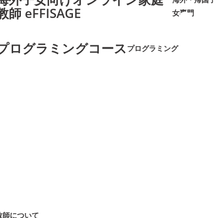
教師 eFFISAGE
女専門
➜
➜
プログラミングコース
プログラミング
➜
➜
教師について