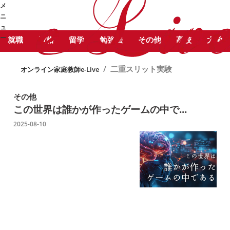
STUDY COLUMN
メ
二重スリット実験 に関する記事をピ
勉強コラム
ニ
ックアップしています。
ュ
ー
就職
資格
留学
勉強法
その他
高校
大学
➜
/
二重スリット実験
オンライン家庭教師e-Live
その他
この世界は誰かが作ったゲームの中で...
2025-08-10