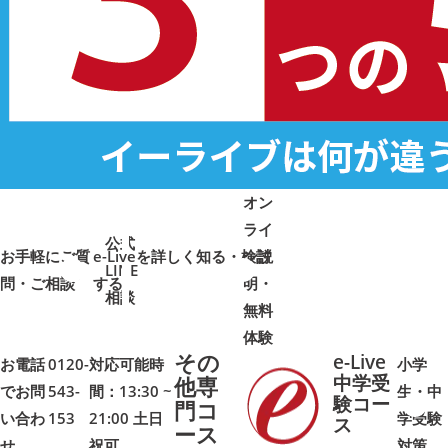
オン
ライ
公式
お手軽にご質
e-Liveを詳しく知る・検討
ン説
LINE
問・ご相談
➜
➜
する
明・
➜
➜
相談
無料
体験
その
e-Live
お電話
0120-
対応可能時
小学
中学受
他専
でお問
543-
間：13:30 ~
生・中
験コー
門コ
い合わ
153
21:00 土日
学受験
➜
➜
ス
ース
せ
祝可
対策