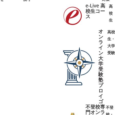
e-Live 高
高
校生コー
校
ス
➜
➜
生
オ
高校
ン
生・
ラ
大学
イ
ン
受験
大
学
受
➜
➜
験
塾
プ
ロ
イ
ゴ
不登校専
不登
門オンラ
校・