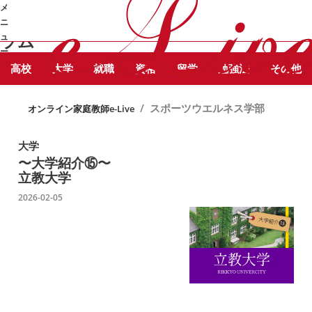
STUDY
メ
スポーツウエルネス学部 に関する記事
COLUMN
勉強コ
ニ
をピックアップしています。
ラム
ュ
ー
高校
大学
就職
資格
留学
勉強法
その他
➜
/
スポーツウエルネス学部
オンライン家庭教師e-Live
大学
〜大学紹介⑮〜
立教大学
2026-02-05