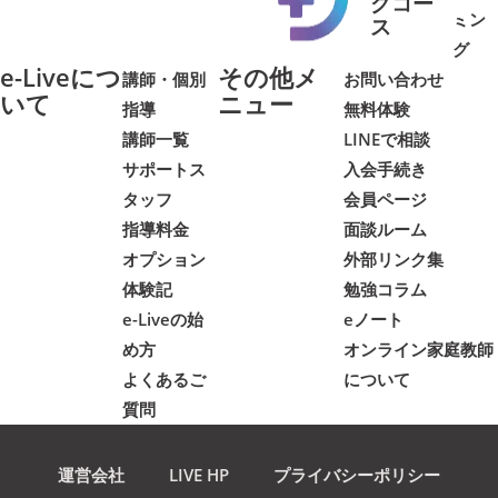
グコー
ミン
➜
➜
ス
グ
e-Liveにつ
その他メ
講師・個別
お問い合わせ
いて
ニュー
指導
無料体験
講師一覧
LINEで相談
サポートス
入会手続き
タッフ
会員ページ
指導料金
面談ルーム
オプション
外部リンク集
体験記
勉強コラム
e-Liveの始
eノート
め方
オンライン家庭教師
よくあるご
について
質問
運営会社
LIVE HP
プライバシーポリシー