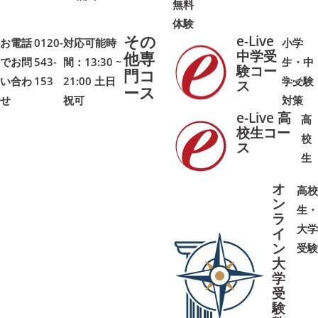
無料
体験
その
e-Live
お電話
0120-
対応可能時
小学
中学受
他専
でお問
543-
間：13:30 ~
生・中
験コー
門コ
い合わ
153
21:00 土日
学受験
➜
➜
ス
ース
せ
祝可
対策
e-Live 高
高
校生コー
校
ス
➜
➜
生
オ
高校
ン
生・
ラ
大学
イ
ン
受験
大
学
受
➜
➜
験