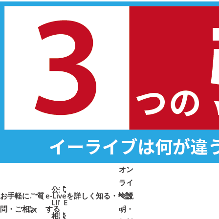
オン
ライ
公式
お手軽にご質
e-Liveを詳しく知る・検討
ン説
LINE
問・ご相談
➜
➜
する
明・
➜
➜
相談