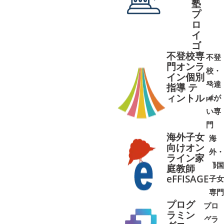
塾
プ
ロ
イ
ゴ
不登校専
不登
門オンラ
校・
イン個別
発達
指導 テ
ィントル
障が
➜
➜
い専
門
海外子女
海
向けオン
外・
ライン家
帰国
庭教師
➜
➜
eFFISAGE
子女
専門
プログ
プロ
ラミン
グラ