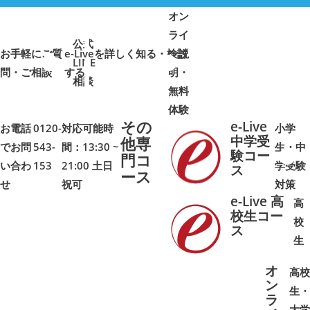
オン
ライ
公式
お手軽にご質
e-Liveを詳しく知る・検討
ン説
LINE
問・ご相談
➜
➜
する
明・
➜
➜
相談
無料
体験
その
e-Live
お電話
0120-
対応可能時
小学
中学受
他専
でお問
543-
間：13:30 ~
生・中
験コー
門コ
い合わ
153
21:00 土日
学受験
➜
➜
ス
ース
せ
祝可
対策
e-Live 高
高
校生コー
校
ス
➜
➜
生
オ
高校
ン
生・
ラ
大学