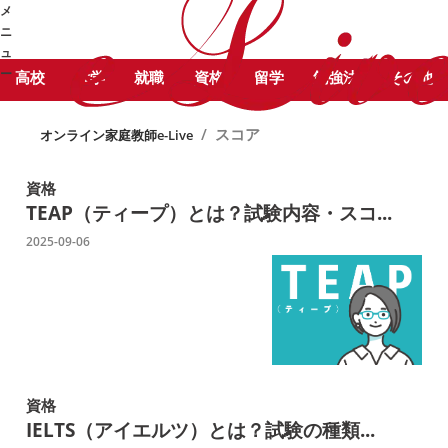
STUDY COLUMN
勉
メ
スコア に関する記事をピックアッ
強コラム
ニ
プしています。
ュ
ー
高校
大学
就職
資格
留学
勉強法
その他
➜
/
スコア
オンライン家庭教師e-Live
資格
TEAP（ティープ）とは？試験内容・スコ...
2025-09-06
資格
IELTS（アイエルツ）とは？試験の種類...