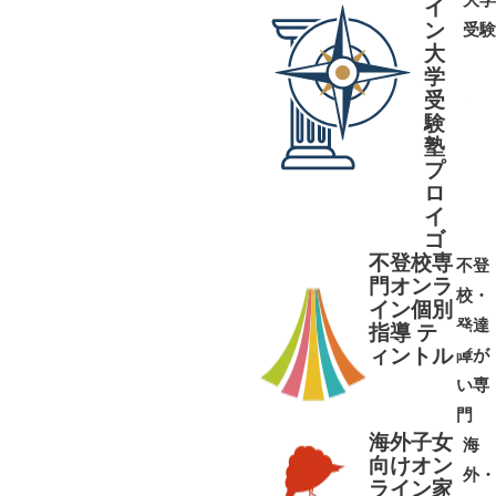
イ
ン
受験
大
学
受
➜
➜
験
塾
プ
ロ
イ
ゴ
不登校専
不登
門オンラ
校・
イン個別
発達
指導 テ
ィントル
障が
➜
➜
い専
門
海外子女
海
向けオン
外・
ライン家