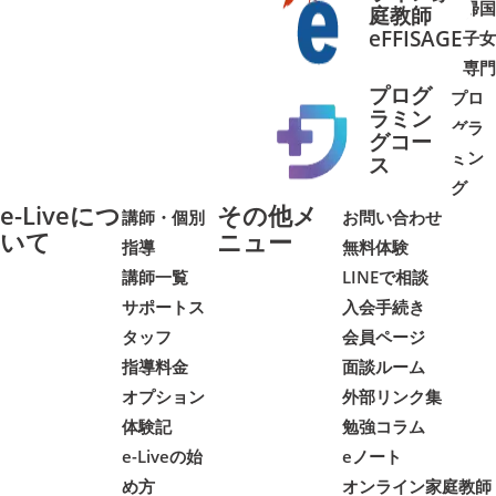
帰国
庭教師
➜
➜
eFFISAGE
子女
専門
プログ
プロ
ラミン
グラ
グコー
ミン
➜
➜
ス
グ
e-Liveにつ
その他メ
講師・個別
お問い合わせ
いて
ニュー
指導
無料体験
講師一覧
LINEで相談
サポートス
入会手続き
タッフ
会員ページ
指導料金
面談ルーム
オプション
外部リンク集
体験記
勉強コラム
e-Liveの始
eノート
め方
オンライン家庭教師