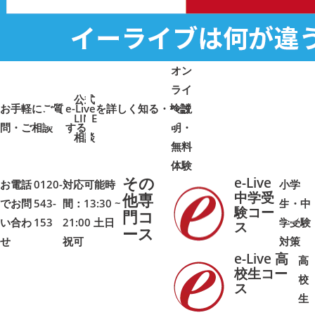
オン
ライ
公式
お手軽にご質
e-Liveを詳しく知る・検討
ン説
LINE
問・ご相談
➜
➜
する
明・
➜
➜
相談
無料
体験
その
e-Live
お電話
0120-
対応可能時
小学
中学受
他専
でお問
543-
間：13:30 ~
生・中
験コー
門コ
い合わ
153
21:00 土日
学受験
➜
➜
ス
ース
せ
祝可
対策
e-Live 高
高
校生コー
校
ス
➜
➜
生