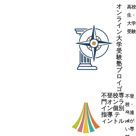
オ
高校
ン
生・
ラ
大学
イ
ン
受験
大
学
受
➜
➜
験
塾
プ
ロ
イ
ゴ
不登校専
不登
門オンラ
校・
イン個別
発達
指導 テ
ィントル
障が
➜
➜
い専