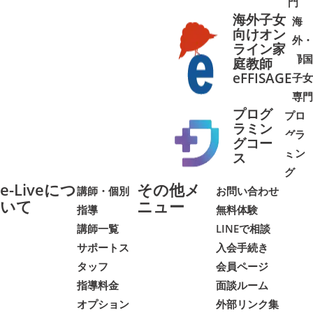
門
海外子女
海
向けオン
外・
ライン家
帰国
庭教師
➜
➜
eFFISAGE
子女
専門
プログ
プロ
ラミン
グラ
グコー
ミン
➜
➜
ス
グ
e-Liveにつ
その他メ
講師・個別
お問い合わせ
いて
ニュー
指導
無料体験
講師一覧
LINEで相談
サポートス
入会手続き
タッフ
会員ページ
指導料金
面談ルーム
オプション
外部リンク集