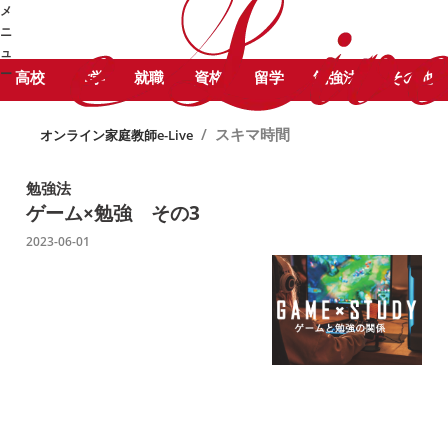
STUDY COLUMN
メ
スキマ時間 に関する記事をピック
勉強コラム
ニ
アップしています。
ュ
ー
高校
大学
就職
資格
留学
勉強法
その他
➜
/
スキマ時間
オンライン家庭教師e-Live
勉強法
ゲーム×勉強 その3
2023-06-01