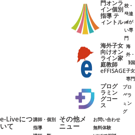
門オンラ
校・
イン個別
発達
指導 テ
ィントル
障が
➜
➜
い専
門
海外子女
海
向けオン
外・
ライン家
帰国
庭教師
➜
➜
eFFISAGE
子女
専門
プログ
プロ
ラミン
グラ
グコー
ミン
➜
➜
ス
グ
e-Liveにつ
その他メ
講師・個別
お問い合わせ
いて
ニュー
指導
無料体験