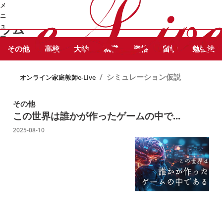
STUDY
メ
シミュレーション仮説 に関する記事を
COLUMN
勉強コ
ニ
ピックアップしています。
ラム
ュ
ー
その他
高校
大学
就職
資格
留学
勉強法
➜
/
シミュレーション仮説
オンライン家庭教師e-Live
その他
この世界は誰かが作ったゲームの中で...
2025-08-10