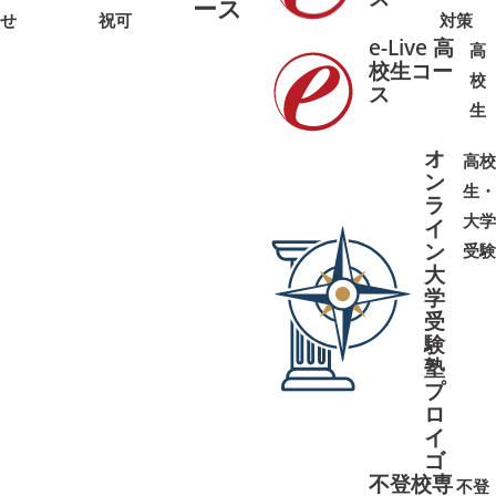
ース
せ
祝可
対策
e-Live 高
高
校生コー
校
ス
➜
➜
生
オ
高校
ン
生・
ラ
大学
イ
ン
受験
大
学
受
➜
➜
験
塾
プ
ロ
イ
ゴ
不登校専
不登