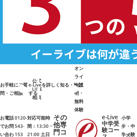
オン
ライ
公式
お手軽にご質
e-Liveを詳しく知る・検討
ン説
LINE
問・ご相談
➜
➜
する
明・
➜
➜
相談
無料
体験
その
e-Live
お電話
0120-
対応可能時
小学
中学受
他専
でお問
543-
間：13:30 ~
生・中
験コー
門コ
い合わ
153
21:00 土日
学受験
➜
➜
ス