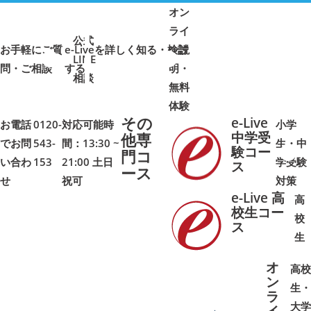
オン
ライ
公式
お手軽にご質
e-Liveを詳しく知る・検討
ン説
LINE
問・ご相談
➜
➜
する
明・
➜
➜
相談
無料
体験
その
e-Live
お電話
0120-
対応可能時
小学
中学受
他専
でお問
543-
間：13:30 ~
生・中
験コー
門コ
い合わ
153
21:00 土日
学受験
➜
➜
ス
ース
せ
祝可
対策
e-Live 高
高
校生コー
校
ス
➜
➜
生
オ
高校
ン
生・
ラ
大学
イ