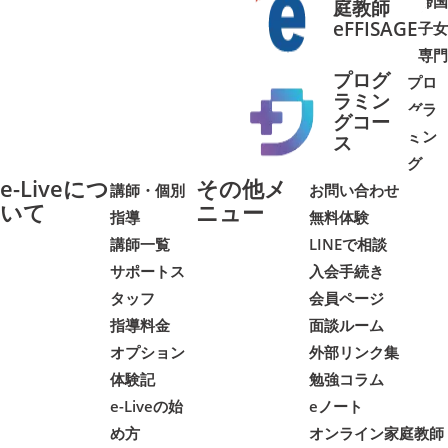
帰国
庭教師
➜
➜
eFFISAGE
子女
専門
プログ
プロ
ラミン
グラ
グコー
ミン
➜
➜
ス
グ
e-Liveにつ
その他メ
講師・個別
お問い合わせ
いて
ニュー
指導
無料体験
講師一覧
LINEで相談
サポートス
入会手続き
タッフ
会員ページ
指導料金
面談ルーム
オプション
外部リンク集
体験記
勉強コラム
e-Liveの始
eノート
め方
オンライン家庭教師