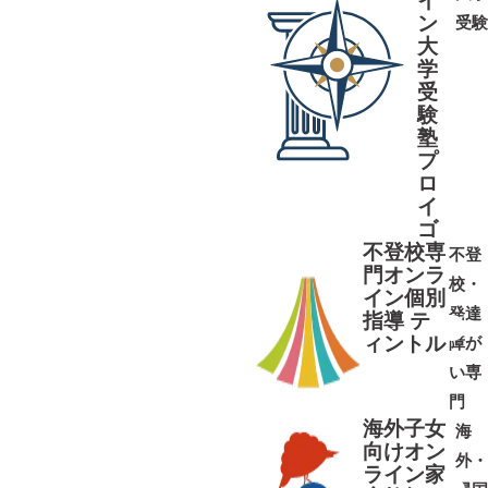
ン
受験
大
学
受
➜
➜
験
塾
プ
ロ
イ
ゴ
不登校専
不登
門オンラ
校・
イン個別
発達
指導 テ
ィントル
障が
➜
➜
い専
門
海外子女
海
向けオン
外・
ライン家