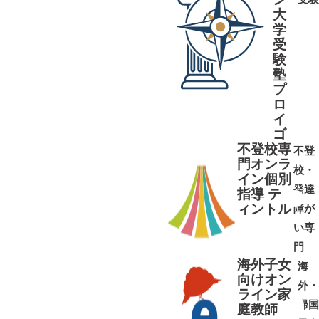
大
学
受
➜
➜
験
塾
プ
ロ
イ
ゴ
不登校専
不登
門オンラ
校・
イン個別
発達
指導 テ
ィントル
障が
➜
➜
い専
門
海外子女
海
向けオン
外・
ライン家
帰国
庭教師
➜
➜