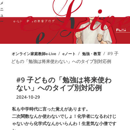
メ
ニ
ュ
ー
➜
/
/
/
#9 子
オンライン家庭教師e-Live
eノート
勉強・教育
どもの「勉強は将来使わない」へのタイプ別対応例
#9 子どもの「勉強は将来使わ
ない」へのタイプ別対応例
2024-10-29
私も中学時代に言った覚えがあります。
二次関数なんか使わないでしょ！化学者になるわけじ
ゃないから化学式なんかいらんわ！生意気な小僧です