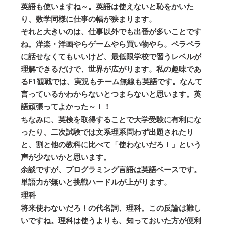
英語も使いますね～。英語は使えないと恥をかいた
り、数学同様に仕事の幅が狭まります。
それと大きいのは、仕事以外でも出番が多いことです
ね。洋楽・洋画やらゲームやら買い物やら。ペラペラ
に話せなくてもいいけど、最低限学校で習うレベルが
理解できるだけで、世界が広がります。私の趣味であ
るF1観戦では、実況もチーム無線も英語です。なんて
言っているかわからないとつまらないと思います。英
語頑張ってよかった～！！
ちなみに、英検を取得することで大学受験に有利にな
ったり、二次試験では文系理系問わず出題されたり
と、割と他の教科に比べて「使わないだろ！」という
声が少ないかと思います。
余談ですが、プログラミング言語は英語ベースです。
単語力が無いと挑戦ハードルが上がります。
理科
将来使わないだろ！の代名詞、理科。この反論は難し
いですね。理科は使うよりも、知っておいた方が便利