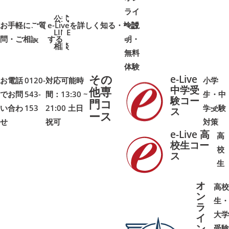
ライ
公式
お手軽にご質
e-Liveを詳しく知る・検討
ン説
LINE
問・ご相談
➜
➜
する
明・
➜
➜
相談
無料
体験
その
e-Live
お電話
0120-
対応可能時
小学
中学受
他専
でお問
543-
間：13:30 ~
生・中
験コー
門コ
い合わ
153
21:00 土日
学受験
➜
➜
ス
ース
せ
祝可
対策
e-Live 高
高
校生コー
校
ス
➜
➜
生
オ
高校
ン
生・
ラ
大学
イ
ン
受験