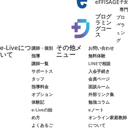
eFFISAGE
子女
専門
プログ
プロ
ラミン
グラ
グコー
ミン
➜
➜
ス
グ
e-Liveにつ
その他メ
講師・個別
お問い合わせ
いて
ニュー
指導
無料体験
講師一覧
LINEで相談
サポートス
入会手続き
タッフ
会員ページ
指導料金
面談ルーム
オプション
外部リンク集
体験記
勉強コラム
e-Liveの始
eノート
め方
オンライン家庭教師
よくあるご
について